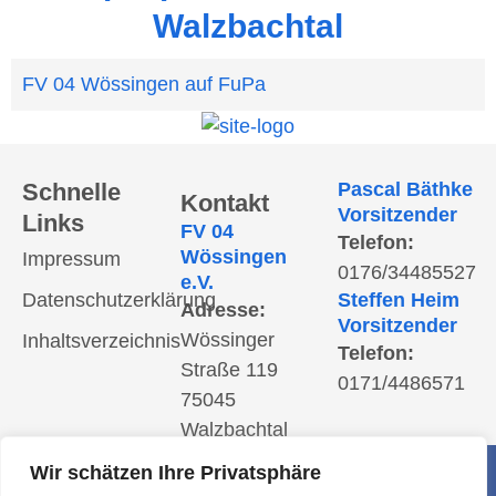
Walzbachtal
FV 04 Wössingen auf FuPa
Schnelle
Pascal Bäthke
Kontakt
Vorsitzender
Links
FV 04
Telefon:
Wössingen
Impressum
0176/34485527
e.V.
Datenschutzerklärung
Steffen Heim
Adresse:
Vorsitzender
Wössinger
Inhaltsverzeichnis
Telefon:
Straße 119
0171/4486571
75045
Walzbachtal
Postanschrift:
Wir schätzen Ihre Privatsphäre
Steiner Straße