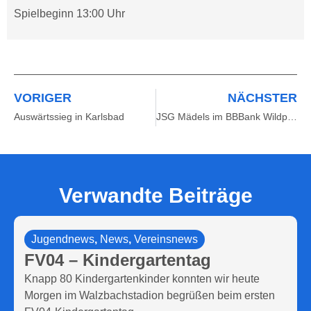
Spielbeginn 13:00 Uhr
VORIGER
NÄCHSTER
Auswärtssieg in Karlsbad
JSG Mädels im BBBank Wildpark beim DFB-Supercup der Frauen
Verwandte Beiträge
Jugendnews
,
News
,
Vereinsnews
FV04 – Kindergartentag
Knapp 80 Kindergartenkinder konnten wir heute
Morgen im Walzbachstadion begrüßen beim ersten