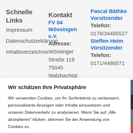
Schnelle
Pascal Bäthke
Kontakt
Vorsitzender
Links
FV 04
Telefon:
Wössingen
Impressum
0176/34485527
e.V.
Datenschutzerklärung
Steffen Heim
Adresse:
Vorsitzender
Wössinger
Inhaltsverzeichnis
Telefon:
Straße 119
0171/4486571
75045
Walzbachtal
Postanschrift:
Wir schätzen Ihre Privatsphäre
Steiner Straße
Wir verwenden Cookies, um Ihr Surferlebnis zu verbessern,
12c; 75045
personalisierte Anzeigen oder Inhalte einzusetzen und
Walzbachtal
unseren Datenverkehr zu analysieren. Wenn Sie auf „Alle
E-Mail:
akzeptieren" klicken, stimmen Sie der Anwendung von
info@fv04woessingen.de
Cookies zu.