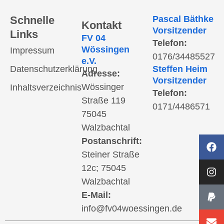
Schnelle
Pascal Bäthke
Kontakt
Vorsitzender
Links
FV 04
Telefon:
Wössingen
Impressum
0176/34485527
e.V.
Datenschutzerklärung
Steffen Heim
Adresse:
Vorsitzender
Wössinger
Inhaltsverzeichnis
Telefon:
Straße 119
0171/4486571
75045
Walzbachtal
Postanschrift:
Steiner Straße
12c; 75045
Walzbachtal
E-Mail:
info@fv04woessingen.de