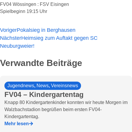
FV04 Wössingen : FSV Eisingen
Spielbeginn 19:15 Uhr
Voriger
Pokalsieg in Berghausen
Nächster
Heimsieg zum Auftakt gegen SC
Neuburgweier!
Verwandte Beiträge
Jugendnews
,
News
,
Vereinsnews
FV04 – Kindergartentag
Knapp 80 Kindergartenkinder konnten wir heute Morgen im
Walzbachstadion begrüßen beim ersten FV04-
Kindergartentag.
Mehr lesen