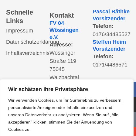
Schnelle
Pascal Bäthke
Kontakt
Vorsitzender
Links
FV 04
Telefon:
Wössingen
Impressum
0176/34485527
e.V.
Datenschutzerklärung
Steffen Heim
Adresse:
Vorsitzender
Wössinger
Inhaltsverzeichnis
Telefon:
Straße 119
0171/4486571
75045
Walzbachtal
Postanschrift:
Wir schätzen Ihre Privatsphäre
Steiner Straße
Wir verwenden Cookies, um Ihr Surferlebnis zu verbessern,
12c; 75045
personalisierte Anzeigen oder Inhalte einzusetzen und
Walzbachtal
unseren Datenverkehr zu analysieren. Wenn Sie auf „Alle
E-Mail:
akzeptieren" klicken, stimmen Sie der Anwendung von
info@fv04woessingen.de
Cookies zu.